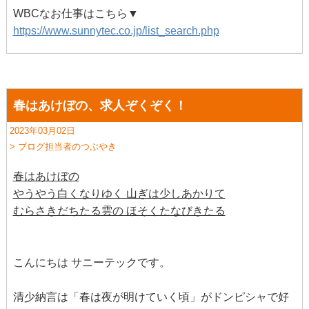
WBCなお仕事はこちら▼
https://www.sunnytec.co.jp/list_search.php
春はあけぼの、求人ぞくぞく！
2023年03月02日
> ブログ担当者のつぶやき
春はあけぼの
やうやう白くなりゆく 山ぎは少しあかりて
むらさきだちたる雲の ほそくたなびきたる
こんにちは サニーテックです。
清少納言は「春は夜が明けていく頃」がドンピシャで好