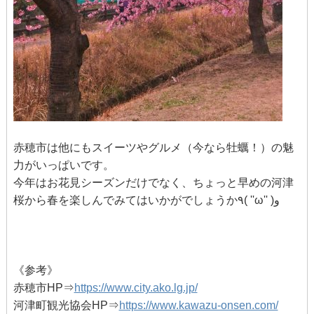
赤穂市は他にもスイーツやグルメ（今なら牡蠣！）の魅
力がいっぱいです。
今年はお花見シーズンだけでなく、ちょっと早めの河津
桜から春を楽しんでみてはいかがでしょうか٩( ''ω'' )و
《参考》
赤穂市HP⇒
https://www.city.ako.lg.jp/
河津町観光協会HP⇒
https://www.kawazu-onsen.com/