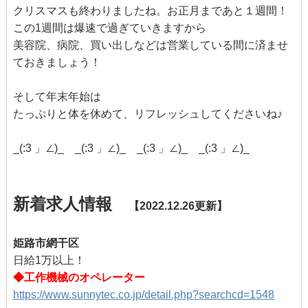
クリスマスも終わりましたね。お正月まであと１週間！
この1週間は爆速で過ぎていきますから
美容院、病院、買い出しなどは営業している間に済ませ
ておきましょう！
そして年末年始は
たっぷりと体を休めて、リフレッシュしてくださいね♪
_(:3 」∠)_ _(:3 」∠)_ _(:3 」∠)_ _(:3 」∠)_
新着求人情報
【2022.12.26更新】
姫路市網干区
日給1万以上！
◆工作機械のオペレーター
https://www.sunnytec.co.jp/detail.php?searchcd=1548