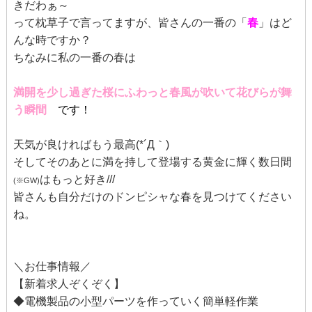
きだわぁ～
って枕草子で言ってますが、皆さんの一番の「
春
」はど
んな時ですか？
ちなみに私の一番の春は
満開を少し過ぎた桜にふわっと春風が吹いて花びらが舞
う瞬間
です！
天気が良ければもう最高(*´Д｀)
そしてそのあとに満を持して登場する黄金に輝く数日間
はもっと好き///
(※GW)
皆さんも自分だけのドンピシャな春を見つけてください
ね。
＼お仕事情報／
【新着求人ぞくぞく】
◆電機製品の小型パーツを作っていく簡単軽作業