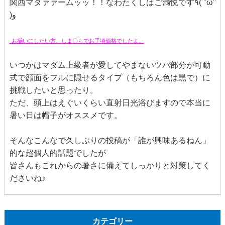
関西マダァァームッッ！！なわたくしはご満悦です٩( ''ω''
)و
お揃いにしたい方、しま〇らでお手頃価格でしたよ。
いつかはマダム上級者が愛してやまないツバ部分が可動
式で顔面をフルに隠せるタイプ（もちろん色は黒で）に
挑戦したいと思ったり。
ただ、頭上はえぐいくらい直射日光浴びますので本当に
暑い日は帽子がオススメです。
そんなこんなで久しぶりの投稿が「誰が興味あるねん」
的な超個人的話題でしたが
皆さんもこれからの暑さに備えてしっかりと対策してく
ださいね♪
カテゴリー