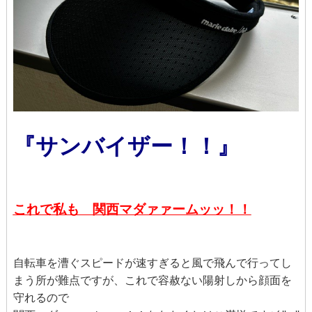
『サンバイザー！！』
これで私も 関西マダァァームッッ！！
自転車を漕ぐスピードが速すぎると風で飛んで行ってし
まう所が難点ですが、これで容赦ない陽射しから顔面を
守れるので