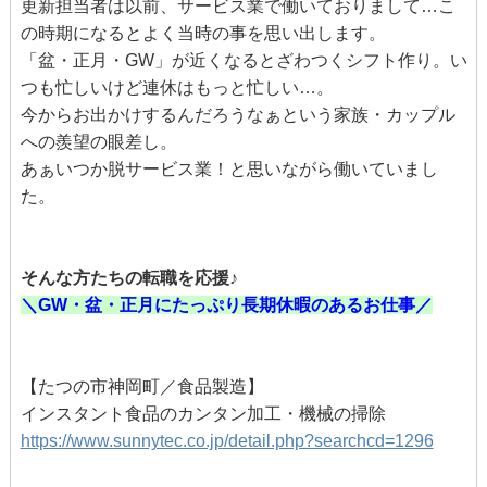
更新担当者は以前、サービス業で働いておりまして…こ
の時期になるとよく当時の事を思い出します。
「盆・正月・GW」が近くなるとざわつくシフト作り。い
つも忙しいけど連休はもっと忙しい…。
今からお出かけするんだろうなぁという家族・カップル
への羨望の眼差し。
あぁいつか脱サービス業！と思いながら働いていまし
た。
そんな方たちの転職を応援♪
＼GW・盆・正月にたっぷり長期休暇のあるお仕事／
【たつの市神岡町／食品製造】
インスタント食品のカンタン加工・機械の掃除
https://www.sunnytec.co.jp/detail.php?searchcd=1296