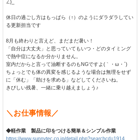
∠)_
休日の過ごし方はもっぱら（↑）のようにダラダラしてい
る更新担当です
8月も終わりと言えど、まだまだ暑い！
「自分は大丈夫」と思っていてもいつ・どのタイミング
で熱中症になるか分かりません。
室内だからと言って油断するのもNGですよ(｀・ω・´)
ちょっとでも体の異変を感じるような場合は無理をせず
に「休む」「助けを求める」などしてくださいね。
きびしい残暑、一緒に乗り越えましょう♪
＼お仕事情報／
◆軽作業 製品に印をつける簡単＆シンプル作業
https://www.sunnytec.co.jp/detail.php?searchcd=1914