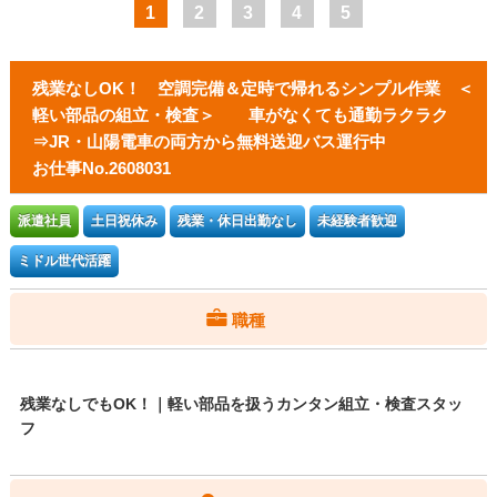
1
2
3
4
5
残業なしOK！ 空調完備＆定時で帰れるシンプル作業 ＜
軽い部品の組立・検査＞ 車がなくても通勤ラクラク
⇒JR・山陽電車の両方から無料送迎バス運行中
お仕事No.2608031
派遣社員
土日祝休み
残業・休日出勤なし
未経験者歓迎
ミドル世代活躍
職種
残業なしでもOK！｜軽い部品を扱うカンタン組立・検査スタッ
フ