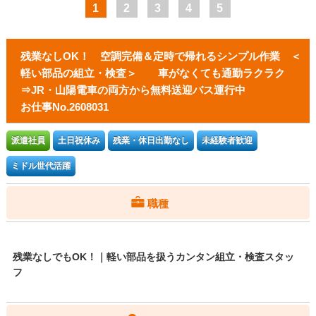
1
2
3
4
5
残業なしOK！ 空調完備＆定時で帰れるシンプル作業 ＜
軽い部品の組立・検査＞ 車がなくても通勤ラクラク
⇒JR・山陽電車の両方から無料送迎バス運行中
お仕事No.2608031
派遣社員
土日祝休み
残業・休日出勤なし
未経験者歓迎
ミドル世代活躍
職種
残業なしでもOK！｜軽い部品を扱うカンタン組立・検査スタッ
フ